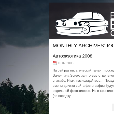
MONTHLY ARCHIVES:
ИЮ
Автоэкзотика 2008
10.07.2008
На сей раз писательский талант просн
Валентина Screw, за что ему отдельно
спасибо. Итак, наслаждайтесь… Правд
смены движка сайта фотографии будут
отдельной фотогалерее. Но в хроноло
(по порядку