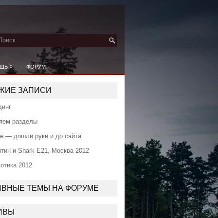
»
ЩЬ
ФОРУМ
ЖИЕ ЗАПИСИ
динг
яем разделы
е — дошли руки и до сайта
тин и Shark-E21, Москва 2012
отика 2012
ИВНЫЕ ТЕМЫ НА ФОРУМЕ
ИВЫ