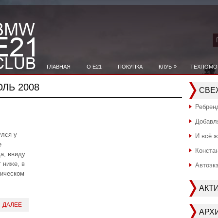
»
ГЛАВНАЯ
О E21
ПОКУПКА
КЛУБ
ТЕХПОМО
ЛЬ 2008
СВЕ
Ребрен
Добавл
улся у
И всё ж
е
Констан
а, ввиду
 ниже, в
Автоэкз
гическом
АКТ
ДАЛЕЕ
АРХ