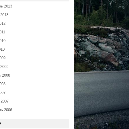
рь 2013
 2013
012
011
010
010
009
 2009
ь 2008
008
007
 2007
рь 2006
А